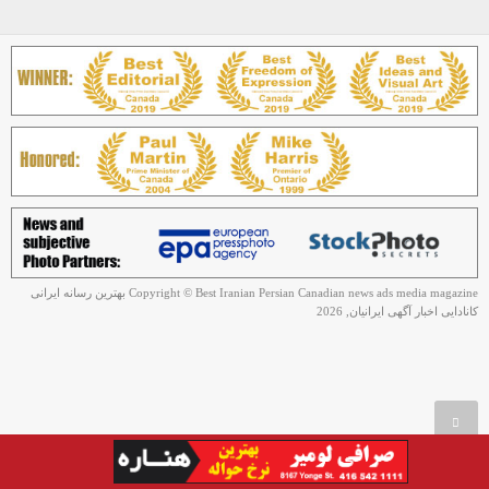
Copyright © Best Iranian Persian Canadian news ads media magazine بهترین رسانه ایرانی
کانادایی اخبار آگهی ایرانیان, 2026