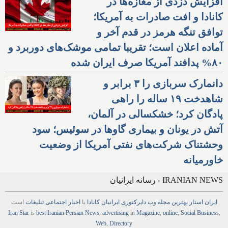
افزایش دزدی از مغازه‌ها در
کانادا و افت صادرات به آمریکا؛
توافق تنگه هرمز در قدم آخر و
آماده اعلان است؛ تقریبا تمامی موشک‌های دوربرد و
۸۰% پدافند آمریکا صرف ایران شده
دانمارک سربازی را ۳ برابر و
شاهدخت ۱۹ ساله را راهی
پادگان کرد؛ خشکسالی در آلمان،
آتش در یونان و بیماری گاوها در سوئیس؛ سود
وحشتناک شرکت‌های نفتی آمریکا از وضعیت
خاورمیانه
IRANIAN NEWS - رسانه ایرانیان
ایران استار
بهترین
مجله
وب
دایرکتوری
ایرانیان کانادا
با
اخبار
اجتماعی
تبلیغات
است
Iran Star
is
best Iranian Persian
News
,
advertising
in
Magazine
,
online
,
Social Business
,
Web
,
Directory