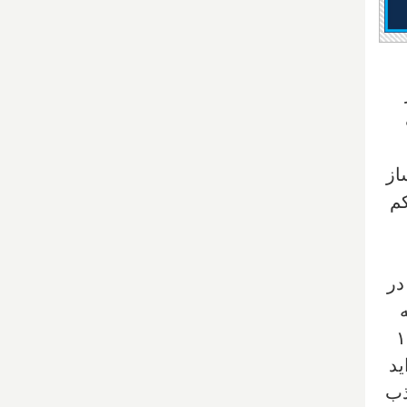
از
کم
در
 گذشته
 مردم بوده، در عین حالی که این استان ۱.۲
ی‌افزاید
ذب