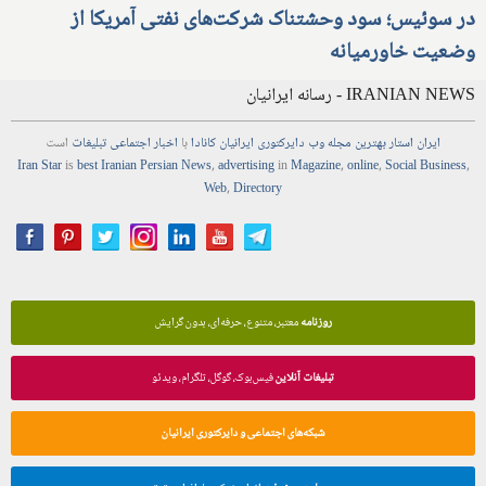
در سوئیس؛ سود وحشتناک شرکت‌های نفتی آمریکا از
وضعیت خاورمیانه
IRANIAN NEWS - رسانه ایرانیان
ایران استار
بهترین
مجله
وب
دایرکتوری
ایرانیان کانادا
با
اخبار
اجتماعی
تبلیغات
است
Iran Star
is
best Iranian Persian
News
,
advertising
in
Magazine
,
online
,
Social Business
,
Web
,
Directory
روزنامه
معتبر، متنوع، حرفه‌ای، بدون گرایش
تبلیغات آنلاین
فیس‌بوک، گوگل، تلگرام، ویدئو
شبکه‌های اجتماعی و دایرکتوری ایرانیان