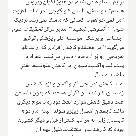
برایم بسیار عادی شده، من هنوز نگران ویروس
هستم". دوستش، "آلیس کاواگوچی" در ادامه افزود:
"من نمی‌خواهم به کسانی که ماسک نمی‌زنند نزدیک
شوم". "آتسوشی نیشیدا"، مدیر مرکز تحقیقات علوم
اجتماعی و پزشکی موسسه علوم پزشکی توکیو
می‌گوید: "من معتقدم کاهش افرادی که از مناطق
تفریحی {و پُر ازدحام} دیدن می‌کنند، همراه با
پیشرفت واکسیناسیون، در کاهش عفونت‌ها نقش
داشته است".
اما با کاهش تدریجی اثر واکسن و نزدیک شدن
زمستان، کارشناسان نگران هستند که بدون دانستن
علت دقیق کاهش موارد ابتلا، دوباره با موج دیگری
مانند تابستان امسال روبرو شوند. البته آمار موج
تابستان ژاپن به مراتب کمتر از قبل و دیگر کشورها
بوده که کارشناسان معتقدند دلیل مهم آن