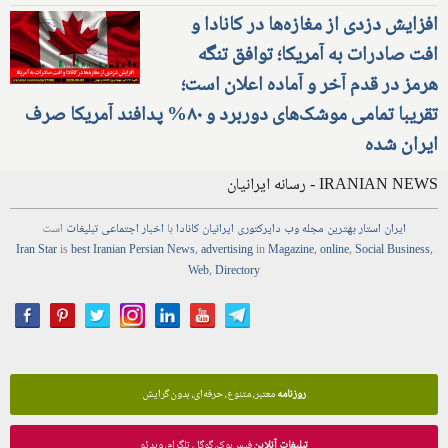
افزایش دزدی از مغازه‌ها در کانادا و
افت صادرات به آمریکا؛ توافق تنگه
هرمز در قدم آخر و آماده اعلان است؛
تقریبا تمامی موشک‌های دوربرد و ۸۰% پدافند آمریکا صرف
ایران شده
IRANIAN NEWS - رسانه ایرانیان
ایران استار
بهترین
مجله
وب
دایرکتوری
ایرانیان کانادا
با
اخبار
اجتماعی
تبلیغات
است
Iran Star
is
best Iranian Persian
News
,
advertising
in
Magazine
,
online
,
Social Business
,
Web
,
Directory
روزنامه
معتبر، متنوع، حرفه‌ای، بدون گرایش
تبلیغات آنلاین
فیس‌بوک، گوگل، تلگرام، ویدئو