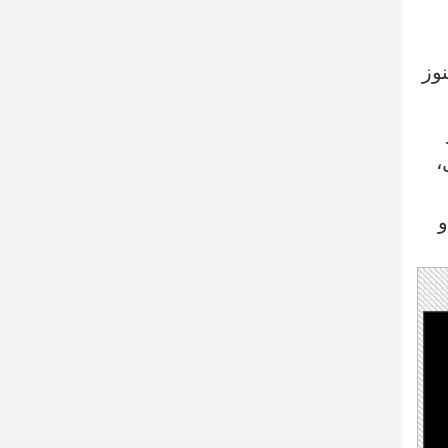
وز
،
و