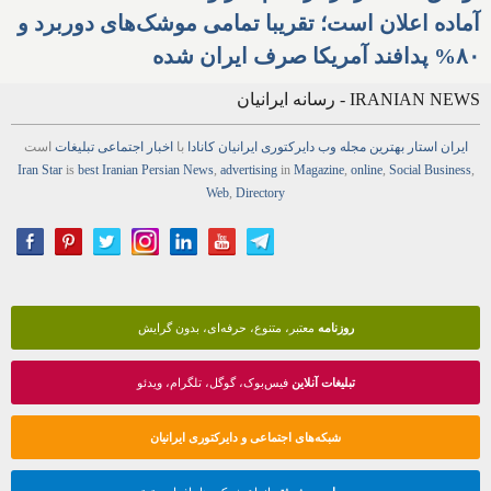
آماده اعلان است؛ تقریبا تمامی موشک‌های دوربرد و
۸۰% پدافند آمریکا صرف ایران شده
IRANIAN NEWS - رسانه ایرانیان
ایران استار
بهترین
مجله
وب
دایرکتوری
ایرانیان کانادا
با
اخبار
اجتماعی
تبلیغات
است
Iran Star
is
best Iranian Persian
News
,
advertising
in
Magazine
,
online
,
Social Business
,
Web
,
Directory
روزنامه
معتبر، متنوع، حرفه‌ای، بدون گرایش
تبلیغات آنلاین
فیس‌بوک، گوگل، تلگرام، ویدئو
شبکه‌های اجتماعی و دایرکتوری ایرانیان