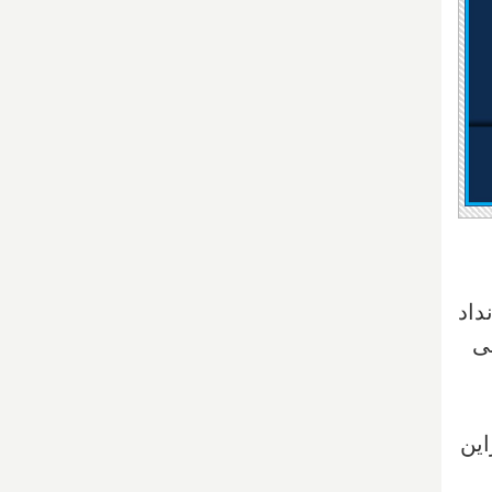
داد
حی
این