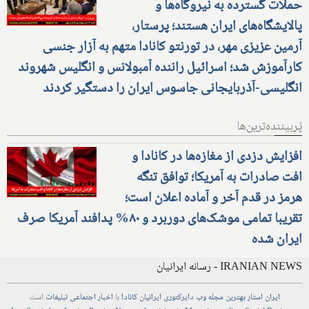
حملات گسترده به نیروگاه‌ها و
پالایشگاه‌های ایران هستند؛ پرستار،
آرمین عزیزی مهر، در تورنتو کانادا متهم به آزار جنسی
کارآموزش شد؛ اسرائیل راننده آمبولانس و انگلیس شهروند
انگلیسی-آذربایجانی جاسوس ایران را دستگیر کردند
پُربیننده‌ترین‌ها
افزایش دزدی از مغازه‌ها در کانادا و
افت صادرات به آمریکا؛ توافق تنگه
هرمز در قدم آخر و آماده اعلان است؛
تقریبا تمامی موشک‌های دوربرد و ۸۰% پدافند آمریکا صرف
ایران شده
IRANIAN NEWS - رسانه ایرانیان
ایران استار
بهترین
مجله
وب
دایرکتوری
ایرانیان کانادا
با
اخبار
اجتماعی
تبلیغات
است