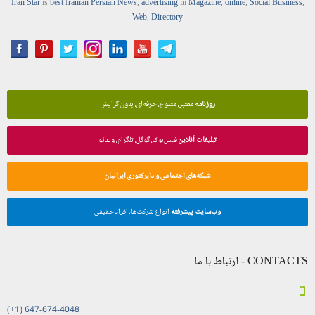
Iran Star
is
best Iranian Persian
News
,
advertising
in
Magazine
,
online
,
Social Business
,
Web
,
Directory
روزنامه
معتبر، متنوع، حرفه‌ای، بدون گرایش
تبلیغات آنلاین
فیس‌بوک، گوگل، تلگرام، ویدئو
شبکه‌های اجتماعی و دایرکتوری ایرانیان
وب‌سایت پیشرفته
انواع شرکت‌ها، افراد حقیقی
CONTACTS - ارتباط با ما
(+1) 647-674-4048