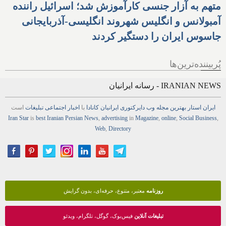
متهم به آزار جنسی کارآموزش شد؛ اسرائیل راننده
آمبولانس و انگلیس شهروند انگلیسی-آذربایجانی
جاسوس ایران را دستگیر کردند
پُربیننده‌ترین‌ها
IRANIAN NEWS - رسانه ایرانیان
ایران استار
بهترین
مجله
وب
دایرکتوری
ایرانیان کانادا
با
اخبار
اجتماعی
تبلیغات
است
Iran Star
is
best Iranian Persian
News
,
advertising
in
Magazine
,
online
,
Social Business
,
Web
,
Directory
روزنامه
معتبر، متنوع، حرفه‌ای، بدون گرایش
تبلیغات آنلاین
فیس‌بوک، گوگل، تلگرام، ویدئو