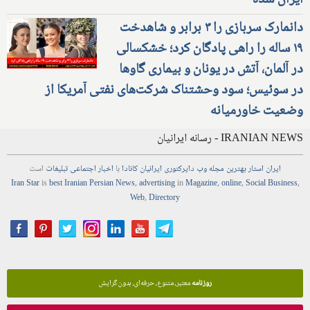
ایران شده
دانمارک سربازی را ۳ برابر و شاهدخت
۱۹ ساله را راهی پادگان کرد؛ خشکسالی
در آلمان، آتش در یونان و بیماری گاوها
در سوئیس؛ سود وحشتناک شرکت‌های نفتی آمریکا از
وضعیت خاورمیانه
IRANIAN NEWS - رسانه ایرانیان
ایران استار
بهترین
مجله
وب
دایرکتوری
ایرانیان کانادا
با
اخبار
اجتماعی
تبلیغات
است
Iran Star
is
best Iranian Persian
News
,
advertising
in
Magazine
,
online
,
Social Business
,
Web
,
Directory
روزنامه
معتبر، متنوع، حرفه‌ای، بدون گرایش