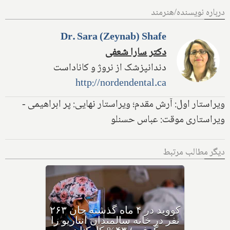
درباره نویسنده/هنرمند
Dr. Sara (Zeynab) Shafe
دکتر سارا شعفی
دندانپزشک از نروژ و کاناداست
http://nordendental.ca
ویراستار اول: آرش مقدم؛ ویراستار نهایی: پر ابراهیمی -
ویراستاری موقت: عباس حسنلو
دیگر مطالب مرتبط
کووید در ۴ ماه گذشته جان ۲۶۳
نفر در خانه سالمندان انتاریو را