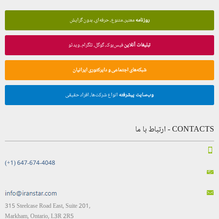
روزنامه
معتبر، متنوع، حرفه‌ای، بدون گرایش
تبلیغات آنلاین
فیس‌بوک، گوگل، تلگرام، ویدئو
شبکه‌های اجتماعی و دایرکتوری ایرانیان
وب‌سایت پیشرفته
انواع شرکت‌ها، افراد حقیقی
CONTACTS - ارتباط با ما
(+1) 647-674-4048
315 Steelcase Road East, Suite 201,
Markham, Ontario, L3R 2R5