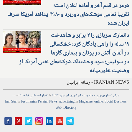
هرمز در قدم آخر و آماده اعلان است؛
تقریبا تمامی موشک‌های دوربرد و ۸۰% پدافند آمریکا صرف
ایران شده
دانمارک سربازی را ۳ برابر و شاهدخت
۱۹ ساله را راهی پادگان کرد؛ خشکسالی
در آلمان، آتش در یونان و بیماری گاوها
در سوئیس؛ سود وحشتناک شرکت‌های نفتی آمریکا از
وضعیت خاورمیانه
IRANIAN NEWS - رسانه ایرانیان
ایران استار
بهترین
مجله
وب
دایرکتوری
ایرانیان کانادا
با
اخبار
اجتماعی
تبلیغات
است
Iran Star
is
best Iranian Persian
News
,
advertising
in
Magazine
,
online
,
Social Business
,
Web
,
Directory