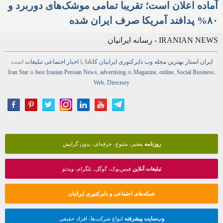
آماده اعلان است؛ تقریبا تمامی موشک‌های دوربرد و
۸۰% پدافند آمریکا صرف ایران شده
IRANIAN NEWS - رسانه ایرانیان
ایران استار
بهترین
مجله
وب
دایرکتوری
ایرانیان کانادا
با
اخبار
اجتماعی
تبلیغات
است
Iran Star
is
best Iranian Persian
News
,
advertising
in
Magazine
,
online
,
Social Business
,
Web
,
Directory
روزنامه
معتبر، متنوع، حرفه‌ای، بدون گرایش
تبلیغات آنلاین
فیس‌بوک، گوگل، تلگرام، ویدئو
شبکه‌های اجتماعی و دایرکتوری ایرانیان
وب‌سایت پیشرفته
انواع شرکت‌ها، افراد حقیقی