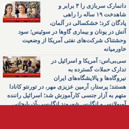
دانمارک سربازی را ۳ برابر و
شاهدخت ۱۹ ساله را راهی
پادگان کرد؛ خشکسالی در آلمان،
آتش در یونان و بیماری گاوها در سوئیس؛ سود
وحشتناک شرکت‌های نفتی آمریکا از وضعیت
خاورمیانه
سی‌بی‌اس: آمریکا و اسرائیل در
تدارک حملات گسترده به
نیروگاه‌ها و پالایشگاه‌های ایران
هستند؛ پرستار، آرمین عزیزی مهر، در تورنتو کانادا
متهم به آزار جنسی کارآموزش شد؛ اسرائیل راننده
آمبولانس و انگلیس شهروند انگلیسی-آذربایجانی
جاسوس ایران را دستگیر کردند
پُربیننده‌ترین‌ها