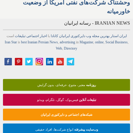
وحشتناک شرکت‌های نفتی آمریکا از وضعیت
خاورمیانه
IRANIAN NEWS - رسانه ایرانیان
ایران استار
بهترین
مجله
وب
دایرکتوری
ایرانیان کانادا
با
اخبار
اجتماعی
تبلیغات
است
Iran Star
is
best Iranian Persian
News
,
advertising
in
Magazine
,
online
,
Social Business
,
Web
,
Directory
روزنامه
معتبر، متنوع، حرفه‌ای، بدون گرایش
تبلیغات آنلاین
فیس‌بوک، گوگل، تلگرام، ویدئو
شبکه‌های اجتماعی و دایرکتوری ایرانیان
وب‌سایت پیشرفته
انواع شرکت‌ها، افراد حقیقی