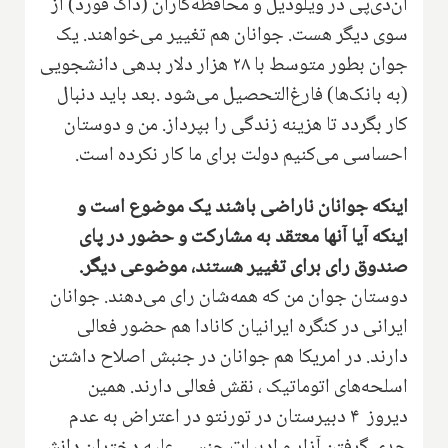
ان‌دی‌پی در ویلودیل و محافظه‌کاران (‌داگ فورد‌) از
سوی دیگر هست‌.‌ جوانان هم تغییر می‌خواهند‌. یک
جوان بطور متوسط با ۲۸ هزار دلار بدهی دانشجویی
(به بانک‌ها‌) فارغ‌التحصیل می‌شود .بعد باید دنبال
کار بگردد تا هزینه زندگی را بپرداز‌.‌ من و دوستان
احساسی می‌کنیم دولت برای ما کار نکرده است.
اینکه جوانان ناراضی باشند یک موضوع است و
اینکه آیا آنها معتقد به مشارکت و حضور در پای
صندوق رای برای تغییر هستند، موضوعی دیگر.
دوستان جوان من که همه‌شان رای می‌دهند‌. جو‌انان
ایرانی در کنگره ایرانیان کانادا‌ هم حضور فعالی
دارند. در امریکا هم جوانان در جنبش اصلاح داشتن
اسلحه‌های اتوماتیک ، نقش فعالی دارند‌. همین
دیروز ۴ دبیرستان در تورنتو در اعتراض به عدم
جدی گرفتن آزار و ادبیات جنسی علیه دختران دانش