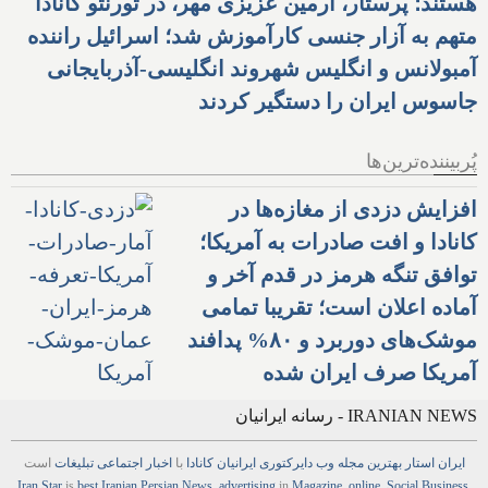
هستند؛ پرستار، آرمین عزیزی مهر، در تورنتو کانادا
متهم به آزار جنسی کارآموزش شد؛ اسرائیل راننده
آمبولانس و انگلیس شهروند انگلیسی-آذربایجانی
جاسوس ایران را دستگیر کردند
پُربیننده‌ترین‌ها
افزایش دزدی از مغازه‌ها در
کانادا و افت صادرات به آمریکا؛
توافق تنگه هرمز در قدم آخر و
آماده اعلان است؛ تقریبا تمامی
موشک‌های دوربرد و ۸۰% پدافند
آمریکا صرف ایران شده
IRANIAN NEWS - رسانه ایرانیان
ایران استار
بهترین
مجله
وب
دایرکتوری
ایرانیان کانادا
با
اخبار
اجتماعی
تبلیغات
است
Iran Star
is
best Iranian Persian
News
,
advertising
in
Magazine
,
online
,
Social Business
,