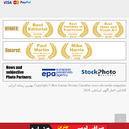
Copyright © Best Iranian Persian Canadian news ads media magazine بهترین رسانه ایرانی
کانادایی اخبار آگهی ایرانیان, 2026