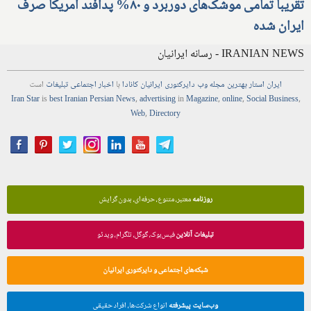
تقریبا تمامی موشک‌های دوربرد و ۸۰% پدافند آمریکا صرف
ایران شده
IRANIAN NEWS - رسانه ایرانیان
ایران استار
بهترین
مجله
وب
دایرکتوری
ایرانیان کانادا
با
اخبار
اجتماعی
تبلیغات
است
Iran Star
is
best Iranian Persian
News
,
advertising
in
Magazine
,
online
,
Social Business
,
Web
,
Directory
روزنامه
معتبر، متنوع، حرفه‌ای، بدون گرایش
تبلیغات آنلاین
فیس‌بوک، گوگل، تلگرام، ویدئو
شبکه‌های اجتماعی و دایرکتوری ایرانیان
وب‌سایت پیشرفته
انواع شرکت‌ها، افراد حقیقی