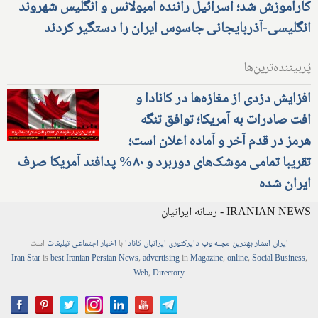
کارآموزش شد؛ اسرائیل راننده آمبولانس و انگلیس شهروند
انگلیسی-آذربایجانی جاسوس ایران را دستگیر کردند
پُربیننده‌ترین‌ها
افزایش دزدی از مغازه‌ها در کانادا و
افت صادرات به آمریکا؛ توافق تنگه
هرمز در قدم آخر و آماده اعلان است؛
تقریبا تمامی موشک‌های دوربرد و ۸۰% پدافند آمریکا صرف
ایران شده
IRANIAN NEWS - رسانه ایرانیان
ایران استار
بهترین
مجله
وب
دایرکتوری
ایرانیان کانادا
با
اخبار
اجتماعی
تبلیغات
است
Iran Star
is
best Iranian Persian
News
,
advertising
in
Magazine
,
online
,
Social Business
,
Web
,
Directory