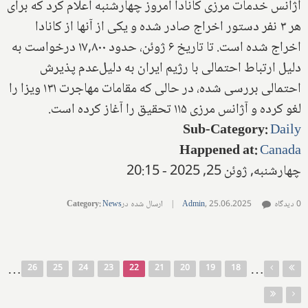
آژانس خدمات مرزی کانادا امروز چهارشنبه اعلام کرد که برای
هر ۳ نفر دستور اخراج صادر شده و یکی از آنها از کانادا
اخراج شده است. تا تاریخ ۶ ژوئن، حدود ۱۷,۸۰۰ درخواست به
دلیل ارتباط احتمالی با رژیم ایران به دلیل‌عدم پذیرش
احتمالی بررسی شده، در حالی که مقامات مهاجرت ۱۳۱ ویزا را
لغو کرده و آژانس مرزی ۱۱۵ تحقیق را آغاز کرده است.
Sub-Category
:
Daily
Happened at
:
Canada
چهارشنبه, ژوئن 25, 2025 - 20:15
0 دیدگاه
25.06.2025
,
Admin
|
ارسال شده در
News
:
Category
صفحه‌ها
…
…
26
25
24
23
22
21
20
19
18