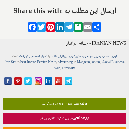
Share this with: ارسال این مطلب به
Facebook
Twitter
Pinterest
LinkedIn
Telegram
Balatarin
Email
Share
IRANIAN NEWS - رسانه ایرانیان
ایران استار
بهترین
مجله
وب
دایرکتوری
ایرانیان کانادا
با
اخبار
اجتماعی
تبلیغات
است
Iran Star
is
best Iranian Persian
News
,
advertising
in
Magazine
,
online
,
Social Business
,
Web
,
Directory
روزنامه
معتبر، متنوع، حرفه‌ای، بدون گرایش
تبلیغات آنلاین
فیس‌بوک، گوگل، تلگرام، ویدئو