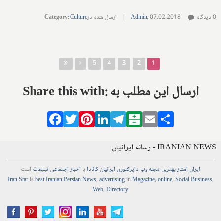
0 دیدگاه
07.02.2018
,
Admin
|
ارسال شده در
Culture
:
Category
صفحه‌ها
5
4
3
2
1
Share this with: ارسال این مطلب به
Facebook
Twitter
Pinterest
LinkedIn
Telegram
Balatarin
Email
Share
IRANIAN NEWS - رسانه ایرانیان
ایران استار
بهترین
مجله
وب
دایرکتوری
ایرانیان کانادا
با
اخبار
اجتماعی
تبلیغات
است
Iran Star
is
best Iranian Persian
News
,
advertising
in
Magazine
,
online
,
Social Business
,
Web
,
Directory