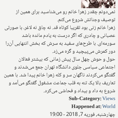
نمى‌دونم چقدر زهرا خانم رو مى‌شناسيد براى همين از
توصيف وجناتش شروع مى‌كنم.
زهرا خانم زنى بود تقريبا كوتاه قد. نه چاق نه لاغر، با صورتى
عصبانى و چادرى كه اگر درست به يادم مانده باشد
سورمه‌اى. با طرح‌هاى سفيد به سرش كه بخش انتهايى آن‌را
دور كمرش مى‌پيچيد و گره مى‌زد.
حول و حوش چهل سال پيش زمانى كه بيشتر فعالان
اجتماعى سياسى جلوى دانشگاه تهران جمع مى‌شدند و
گفتگو مى‌كردند ناگهان سر و كله زهرا خانم پيدا شد. با همين
تعاريف بالا يک تنه به قلب جماعت مشغول گفتگو مى‌آمد و
شروع به داد و بيداد و فحاشى مى‌كرد.
Sub-Category
:
Views
Happened at
:
World
چهارشنبه, فوریه 7, 2018 - 19:00