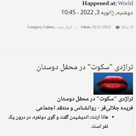
Happened at
:
World
دوشنبه, ژانویه 3, 2022 - 10:45
0 دیدگاه
03.01.2022
,
Admin
|
ارسال شده در
Culture
:
Category
تراژدی "سكوت" در محفل دوستان
تراژدی "سكوت" در محفل دوستان
فریده جلائی‌فر - روانشناس و منتقد اجتماعی
ها‌نا ارنت‌: اندیشیدن گفت و گوی دونفره‌، در درون یک
نفر است‌.