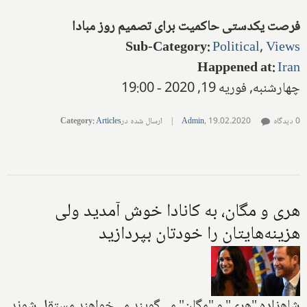
فرصت یکدستی حاکمیت برای تصمیم روز مبادا
Sub-Category
:
Political
,
Views
Happened at
:
Iran
چهارشنبه, فوریه 19, 2020 - 19:00
0 دیدگاه
19.02.2020
,
Admin
|
ارسال شده در
Articles
:
Category
هری و مگان، به کانادا خوش آمدید ولی
هزینه‌هایتان را خودتان بپردازید
شاهزاده "هری" و "مگان" می‌گویند می‌خواهند مستقل شوند