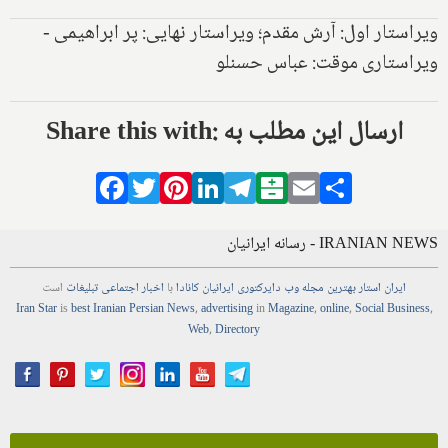
ویراستار اول: آرش مقدم؛ ویراستار نهایی: پر ابراهیمی -
ویراستاری موقت: عباس حسنلو
Share this with: ارسال این مطلب به
Facebook
Twitter
Pinterest
LinkedIn
Telegram
Balatarin
Email
Share
IRANIAN NEWS - رسانه ایرانیان
ایران استار
بهترین
مجله
وب
دایرکتوری
ایرانیان کانادا
با
اخبار
اجتماعی
تبلیغات
است
Iran Star
is
best Iranian Persian
News
,
advertising
in
Magazine
,
online
,
Social Business
,
Web
,
Directory