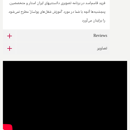
فرید قاسم‌اسد در برنامه تصویری دانستنیهای ایران استار و متخصصین،
پنجشنبه‌ها آنچه با شما در مورد 'آموزش شغل‌های پولساز' مطرح نمی‌شود
را برایتان می‌آورد
Reviews
تصاویر