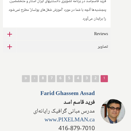
فرید قاسم‌اسد در برنامه تصویری دانستنیهای ایران استار و متخصصین،
پنجشنبه‌ها آنچه با شما در مورد 'آموزش شغل‌های پولساز' مطرح نمی‌شود
را برایتان می‌آورد
Reviews
تصاویر
صفحه‌ها
8
7
6
5
4
3
2
1
Farid Ghassem Assad
فرید قاسم اسد
مدرس مبانی گرافیک رایانه‌ای
www.PIXELMAN.ca
416-879-7010