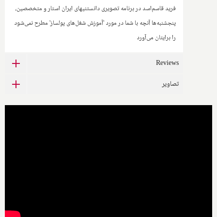
فرید قاسم‌اسد در برنامه تصویری دانستنیهای ایران استار و متخصصین،
پنجشنبه‌ها آنچه با شما در مورد 'آموزش شغل‌های پولساز' مطرح نمی‌شود
را برایتان می‌آورد
Reviews
تصاویر