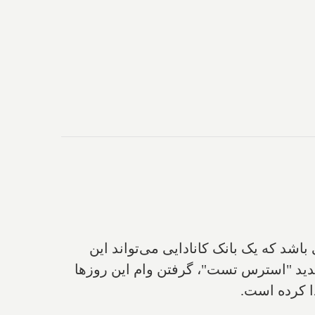
 است بهترین تخفیفی باشد که یک بانک کانادایی می‌تواند این
۵.۳۴ درصد است‌ و با توجه به‌ قانون جدید "استرس تست"، گرفتن وام این روزها