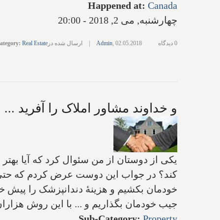
Happened at
:
Canada
چهارشنبه, می 2, 2018 - 20:00
0 دیدگاه
02.05.2018
,
Admin
|
ارسال شده در
Real Estate
:
ategory
و خداوند مشاور املاک را آفرید ...
یکی از دوستان از من سئوال کرد که آیا به
کند؟ در جواب این دوست عرض کردم که حتی می‌ت
خودمان بکشیم و هزینۀ دندانپزشک را پیش خود 
جیب خودمان بگذاریم و ... با این روش هزاران 
Sub-Category
:
Property