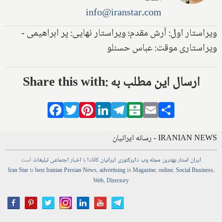
info@iranstar.com
ویراستار اول: آرش مقدم؛ ویراستار نهایی: پر ابراهیمی -
ویراستاری موقت: عباس حسنلو
Share this with: ارسال این مطلب به
Facebook
Twitter
Pinterest
LinkedIn
Telegram
Balatarin
Email
Share
IRANIAN NEWS - رسانه ایرانیان
ایران استار
بهترین
مجله
وب
دایرکتوری
ایرانیان کانادا
با
اخبار
اجتماعی
تبلیغات
است
Iran Star
is
best Iranian Persian
News
,
advertising
in
Magazine
,
online
,
Social Business
,
Web
,
Directory