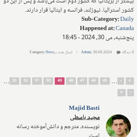
بیشتر از بریتانیا که کشور دوم است می‌باشد و پس از این دو
کشور استرالیا، نیوزلند، فرانسه و ایتالیا قرار دارند.
Sub-Category
:
Daily
Happened at
:
Canada
پنج‌شنبه, می 30, 2024 - 18:45
0 دیدگاه
30.05.2024
,
Admin
|
ارسال شده در
News
:
Category
صفحه‌ها
…
…
53
52
51
50
49
48
47
46
45
Majid Basti
مجید باسطی
نویسنده، مترجم و دانش‌آموخته رسانه
است