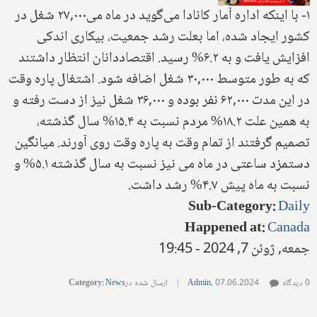
۱- با اینکه اداره آمار کانادا می‌گوید در ماه می‌۲۷,۰۰۰ شغل در
کشور ایجاد شده، اما بعلت رشد جمعیت، بیکاری اندکی
افزایش یافت و به ۶.۲% رسید. اقتصاددانان انتظار داشتند
که به طور متوسط ۳۰,۰۰۰ شغل اضافه شود. اشتغال پاره وقت
در این مدت ۶۲,۰۰۰ نفر بوده و ۳۶,۰۰۰ شغل نیز از دست رفته و
به همین علت ‌۱۸.۲% مردم نسبت به ۱۵.۴% سال گذشته،
تصمیم گرفتند از تمام وقت به پاره وقت روی آورند. میانگین
دستمزد ساعتی در ماه می نیز نسبت به سال گذشته ‌۵.۱% و
نسبت به ماه پیش ۴.۷% رشد داشت.
Sub-Category
:
Daily
Happened at
:
Canada
جمعه, ژوئن 7, 2024 - 19:45
0 دیدگاه
07.06.2024
,
Admin
|
ارسال شده در
News
:
Category