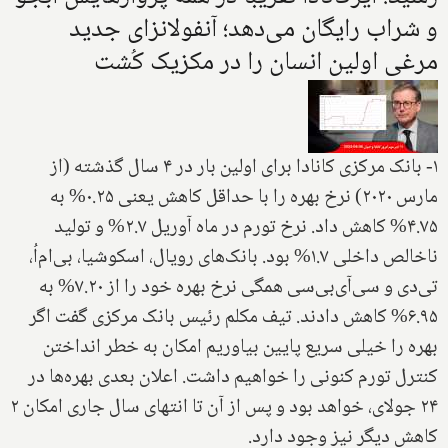
و شراب رایگان می‌دهد؛ آنفولانزای جدید
مرغی اولین انسان را در مکزیک کُشت
۱- بانک مرکزی کانادا برای اولین بار در ۴ سال گذشته (از
مارس ۲۰۲۰) نرخ بهره را با حداقل کاهش یعنی ۰.۲۵% به
۴.۷۵% کاهش داد. نرخ تورم در ماه آوریل ۲.۷% و تولید
ناخالص داخلی ۱.۷% بود. بانک‌های رویال، اسکوشیا، بی‌ام‌اُ،
تی‌دی و سی‌آی‌بی‌سی همگی نرخ بهره خود را از ۷.۲۰% به
۶.۹۵% کاهش دادند. تیف مکلم رئیس بانک مرکزی گفت اگر
بهره را خیلی سریع پایین بیاوریم امکان به خطر انداختن
کنترل تورم کنونی را خواهیم داشت. اعلان بعدی بهره‌ها در
۲۴ جولای، خواهد بود و پس از آن تا انتهای سال جاری امکان ۲
کاهش دیگر نیز وجود دارد.