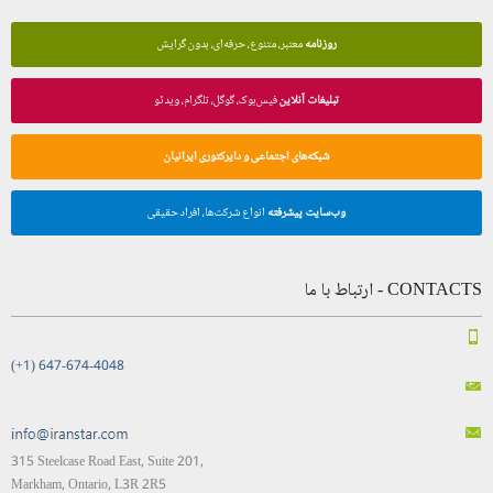
روزنامه
معتبر، متنوع، حرفه‌ای، بدون گرایش
تبلیغات آنلاین
فیس‌بوک، گوگل، تلگرام، ویدئو
شبکه‌های اجتماعی و دایرکتوری ایرانیان
وب‌سایت پیشرفته
انواع شرکت‌ها، افراد حقیقی
CONTACTS - ارتباط با ما
(+1) 647-674-4048
315 Steelcase Road East, Suite 201,
Markham, Ontario, L3R 2R5