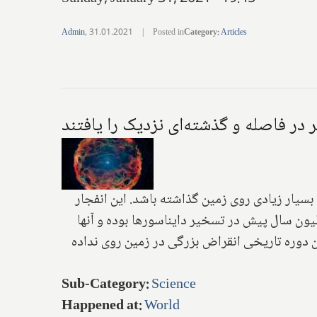
Admin
,
31.01.2021
|
Posted in
Category
:
Articles
 در فاصله و گذشته‌ای نزدیک را یافتند
ت بسیار زیادی روی زمین گذاشته باشد. این انفجار
یلیون سال رخ داده که به نسبت تاریخ ۴.۵ میلیارد ساله زمین، همین دیروز بنظر می‌رسد! زمین در ۲۳۰ میلیون سال پیش در تسخیر دایناسورها بوده و آنها
 علم امروزی در این دوره تاریخی انقراض بزرگی در زمین روی نداده
Sub-Category
:
Science
Happened at
:
World