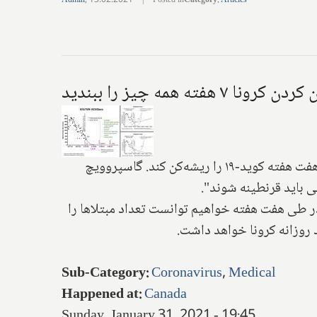
Admin
,
13.02.2021
|
Posted in
Category
:
Articles
ه همه چیز را ببندید
طبق گفته‌های "مالگورزاتا (گوسیا) گاسپروویچ" زیست‌شناس ارشد دانشگاه کالگری، استان آلبرتا می‌تواند فقط طی هفت هفته کوید-۱۹ را ریشه‌کن کند. گاسپروویچ
ی باید قرنطینه شوند".
رصد در طی هر پنج یا شش روز بکاهیم، در طی هفت هفته خواهیم توانست تعداد مبتلاها را
Sub-Category
:
Coronavirus
,
Medical
Happened at
:
Canada
Sunday, January 31, 2021 - 19:45