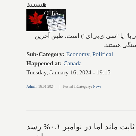
هستند
 بیزینس‌ها (موسوم به "سی‌با" یا "سی‌ای‌بی‌ای") است، طبق آخرین
کستگی هستند.
Sub-Category
:
Economy
,
Political
Happened at
:
Canada
Tuesday, January 16, 2024 - 19:15
Admin
,
16.01.2024
|
Posted in
Category
:
News
سرانجام وام مسکن ثابت پنج ساله به زیر ۵% آمد، اقتصاد کانادا در اکتبر ثابت ماند اما در نوامبر ۰.۱% رشد