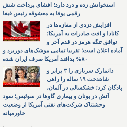
اعلان وضعیت اضطراری
آتش‌سوزی در بریتیش کلمبیا
کانادا؛ سرطان بایدن به
استخوانش زده و درد دارد؛ افشای پرداخت شش
رقمی یوفا به معشوقه رئیس فیفا
افزایش دزدی از مغازه‌ها در
کانادا و افت صادرات به آمریکا؛
توافق تنگه هرمز در قدم آخر و
آماده اعلان است؛ تقریبا تمامی موشک‌های دوربرد و
۸۰% پدافند آمریکا صرف ایران شده
دانمارک سربازی را ۳ برابر و
شاهدخت ۱۹ ساله را راهی
پادگان کرد؛ خشکسالی در آلمان،
آتش در یونان و بیماری گاوها در سوئیس؛ سود