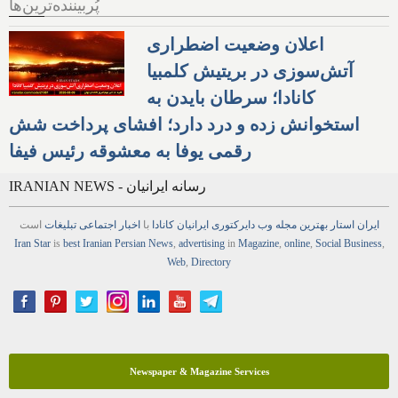
وحشتناک شرکت‌های نفتی آمریکا از وضعیت
خاورمیانه
پُربیننده‌ترین‌ها
اعلان وضعیت اضطراری
آتش‌سوزی در بریتیش کلمبیا
کانادا؛ سرطان بایدن به
استخوانش زده و درد دارد؛ افشای پرداخت شش
رقمی یوفا به معشوقه رئیس فیفا
IRANIAN NEWS - رسانه ایرانیان
ایران استار
بهترین
مجله
وب
دایرکتوری
ایرانیان کانادا
با
اخبار
اجتماعی
تبلیغات
است
Iran Star
is
best Iranian Persian
News
,
advertising
in
Magazine
,
online
,
Social Business
,
Web
,
Directory