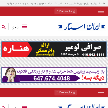
خانه
باران و سیل در شرق کانادا رکورد صد ساله را شکست؛ آب ۲ خودرو با ۴ سرنشین از جمله ۲ کودک را برد
: Persian
Lang
منو
: Persian
Lang
منو