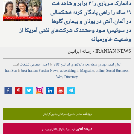
دانمارک سربازی را ۳ برابر و شاهدخت
۱۹ ساله را راهی پادگان کرد؛ خشکسالی
در آلمان، آتش در یونان و بیماری گاوها
در سوئیس؛ سود وحشتناک شرکت‌های نفتی آمریکا از
وضعیت خاورمیانه
IRANIAN NEWS - رسانه ایرانیان
ایران استار
بهترین
مجله
وب
دایرکتوری
ایرانیان کانادا
با
اخبار
اجتماعی
تبلیغات
است
Iran Star
is
best Iranian Persian
News
,
advertising
in
Magazine
,
online
,
Social Business
,
Web
,
Directory
روزنامه
معتبر، متنوع، حرفه‌ای، بدون گرایش
تبلیغات آنلاین
فیس‌بوک، گوگل، تلگرام، ویدئو