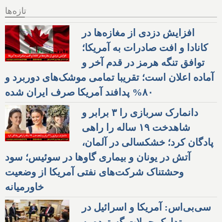
تازه‌ها
افزایش دزدی از مغازه‌ها در
کانادا و افت صادرات به آمریکا؛
توافق تنگه هرمز در قدم آخر و
آماده اعلان است؛ تقریبا تمامی موشک‌های دوربرد و
۸۰% پدافند آمریکا صرف ایران شده
دانمارک سربازی را ۳ برابر و
شاهدخت ۱۹ ساله را راهی
پادگان کرد؛ خشکسالی در آلمان،
آتش در یونان و بیماری گاوها در سوئیس؛ سود
وحشتناک شرکت‌های نفتی آمریکا از وضعیت
خاورمیانه
سی‌بی‌اس: آمریکا و اسرائیل در
تدارک حملات گسترده به