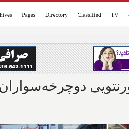
hives
hives
Pages
Pages
Directory
Directory
Classified
Classified
TV
TV