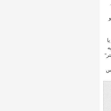
ا
ه
تر"
یس