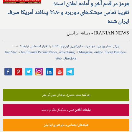
هرمز در قدم آخر و آماده اعلان است؛
تقریبا تمامی موشک‌های دوربرد و ۸۰% پدافند آمریکا صرف
ایران شده
IRANIAN NEWS - رسانه ایرانیان
ایران استار
بهترین
مجله
وب
دایرکتوری
ایرانیان کانادا
با
اخبار
اجتماعی
تبلیغات
است
Iran Star
is
best Iranian Persian
News
,
advertising
in
Magazine
,
online
,
Social Business
,
Web
,
Directory
روزنامه
معتبر، متنوع، حرفه‌ای، بدون گرایش
تبلیغات آنلاین
فیس‌بوک، گوگل، تلگرام، ویدئو
شبکه‌های اجتماعی و دایرکتوری ایرانیان