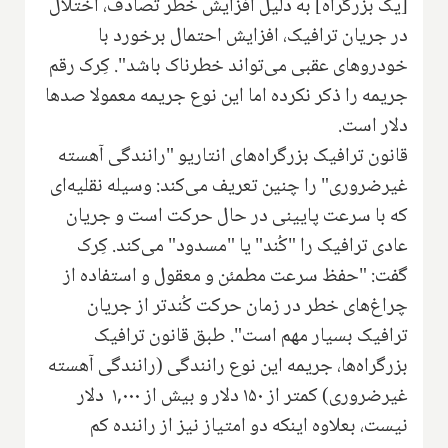
[یک بزرگراه] به دلیل افزایش خطر تصادف، اختلال
در جریان ترافیک، افزایش احتمال برخورد با
خودروهای عقبی می‌تواند خطرناک باشد". کِرک رقم
جریمه را ذکر نکرده اما این نوع جریمه معمولا صدها
دلار است.
قانون ترافیک بزرگراه‌های انتاریو "رانندگی آهسته
غیرضروری" را چنین تعریف می‌کند: وسیله نقلیه‌ای
که با سرعت پایینی در حال حرکت است و جریان
عادی ترافیک را "کُند" یا "مسدود" می‌کند. کِرک
گفت: "حفظ سرعت مطمئن و معقول و استفاده از
چراغ‌های خطر در زمان حرکت کُندتر از جریان
ترافیک بسیار مهم است". طبق قانون ترافیک
بزرگراه‌ها، جریمه این نوع رانندگی (رانندگی آهسته
غیرضروری) کمتر از ۱۵۰ دلار و بیش از ۱,۰۰۰ دلار
نیست، بعلاوه اینکه دو امتیاز نیز از راننده کم