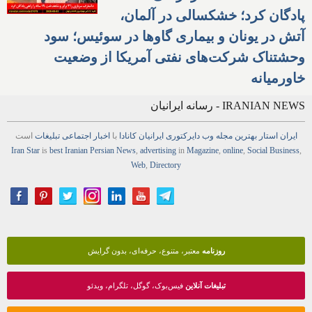
پادگان کرد؛ خشکسالی در آلمان،
آتش در یونان و بیماری گاوها در سوئیس؛ سود
وحشتناک شرکت‌های نفتی آمریکا از وضعیت
خاورمیانه
IRANIAN NEWS - رسانه ایرانیان
ایران استار
بهترین
مجله
وب
دایرکتوری
ایرانیان کانادا
با
اخبار
اجتماعی
تبلیغات
است
Iran Star
is
best Iranian Persian
News
,
advertising
in
Magazine
,
online
,
Social Business
,
Web
,
Directory
روزنامه
معتبر، متنوع، حرفه‌ای، بدون گرایش
تبلیغات آنلاین
فیس‌بوک، گوگل، تلگرام، ویدئو