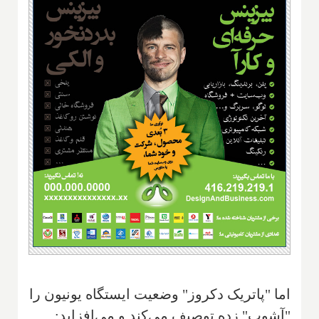
اما "پاتریک دکروز" وضعیت ایستگاه یونیون را
"آشوب" زده توصیف می‌کند و می‌افزاید: