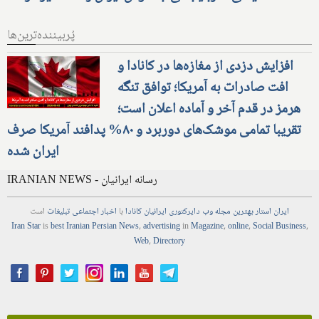
پُربیننده‌ترین‌ها
افزایش دزدی از مغازه‌ها در کانادا و
افت صادرات به آمریکا؛ توافق تنگه
هرمز در قدم آخر و آماده اعلان است؛
تقریبا تمامی موشک‌های دوربرد و ۸۰% پدافند آمریکا صرف
ایران شده
IRANIAN NEWS - رسانه ایرانیان
ایران استار
بهترین
مجله
وب
دایرکتوری
ایرانیان کانادا
با
اخبار
اجتماعی
تبلیغات
است
Iran Star
is
best Iranian Persian
News
,
advertising
in
Magazine
,
online
,
Social Business
,
Web
,
Directory