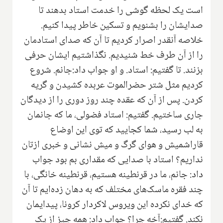
است یک لحظه گوشی را خدمت استاد بدهند تا
صدایشان را بشنویم و تسکین خاطر پیدا کنیم.
خلاصه آنقدر اصرار کردیم تا آن که صدای استادمان
را از آن طرف خط شنیدیم. نگذاشتیم ایشان حرفی
بزنند. تا گفتیم: استاد. و او جواب داد:جانم. شروع
کردیم مثل شتر حضرالموت عربده کشیدن و گریه
کردن. پس از آن که عقده چند روز دوری را از دیدگان
جاری ساختیم. گفتیم: استاد فضولی، ما که جانمان
به لب رسید، شما کجایید که توی این اوضاع
قاراشمیش و هوای گرگ و میش نشانی و خبری ازتان
نداریم؟ استاد با صدایی که مقداری بم بود جواب
داد: جانم، ما در قرنطینه هستیم، قرنطینه خانگی، با
چند فقره ماسک‌های مختلف که به دهان زده‌ایم تا آن
که خدای نکرده این ویروس لاکردار کرونا، پیدایمان
نکند. گفتیم:آخه چرا؟ جواب داد: همه چیز از یک