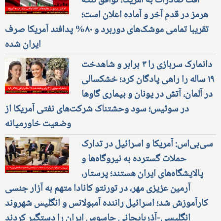
افت صادرات به آمریکا؛ توافق تنگه
هرمز در قدم آخر و آماده اعلان است؛
تقریبا تمامی موشک‌های دوربرد و ۸۰% پدافند آمریکا صرف
ایران شده
دانمارک سربازی را ۳ برابر و شاهدخت
۱۹ ساله را راهی پادگان کرد؛ خشکسالی
در آلمان، آتش در یونان و بیماری گاوها
در سوئیس؛ سود وحشتناک شرکت‌های نفتی آمریکا از
وضعیت خاورمیانه
سی‌بی‌اس: آمریکا و اسرائیل در تدارک
حملات گسترده به نیروگاه‌ها و
پالایشگاه‌های ایران هستند؛ پرستار،
آرمین عزیزی مهر، در تورنتو کانادا متهم به آزار جنسی
کارآموزش شد؛ اسرائیل راننده آمبولانس و انگلیس شهروند
انگلیسی-آذربایجانی جاسوس ایران را دستگیر کردند