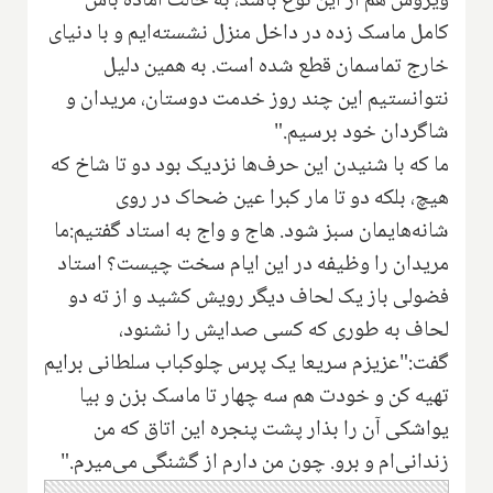
ویروس هم از این نوع باشد، به حالت آماده باش
کامل ماسک زده در داخل منزل نشسته‌ایم و با دنیای
خارج تماسمان قطع شده است. به همین دلیل
نتوانستیم این چند روز خدمت دوستان، مریدان و
شاگردان خود برسیم."
ما که با شنیدن این حرف‌ها نزدیک بود دو تا شاخ که
هیچ، بلکه دو تا مار کبرا عین ضحاک در روی
شانه‌هایمان سبز شود. هاج و واج به استاد گفتیم:ما
مریدان را وظیفه در این ایام سخت چیست؟ استاد
فضولی باز یک لحاف دیگر رویش کشید و از ته دو
لحاف به طوری که کسی صدایش را نشنود،
گفت:"عزیزم سریعا یک پرس چلوکباب سلطانی برایم
تهیه کن و خودت هم سه چهار تا ماسک بزن و بیا
یواشکی آن را بذار پشت پنجره این اتاق که من
زندانی‌ام و برو. چون من دارم از گشنگی می‌میرم."