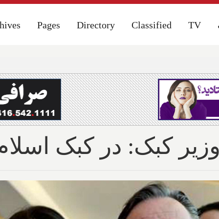
hives
hives
Pages
Pages
Directory
Directory
Classified
Classified
TV
TV
یر کبک: در کبک اسلام‌