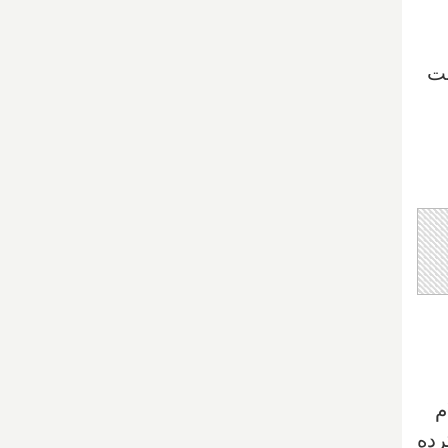
ست
م
کرده