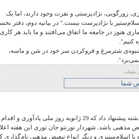
ی، زورگویی، نژادپرستی و نفرت وجود دارند، اما یک
لام‌ستیز یا نژادپرست نیست." در بیانیه دوم، دفتر نخ
ری هنوز در جامعه ما اتفاق می‌افتند و ما باید هر کاری
 کنیم".
شیوه‌ی شترمرغ و فرو‌کردن سر خود در شن و ماسه،
می‌برد
."
 تبلیغات
در اتاوا، کمیته میراث مشترک در سال گذشته پیشنهاد داد که 29 ژانویه روز ملی یادآوری و اقدام
ض مذهبی باشد. شهردار تورنتو جان توری این هفته اعلا
ژانویه روز مبازره با اسلام‌ستیزی و دیگر انواع تبعیض مذهبی نام‌گذاری 