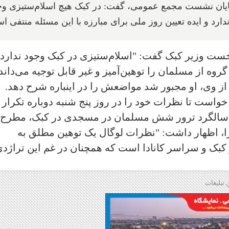
 پایان نشست مجمع عمومی، گفت: در کبک هیچ اسلام‌ستیزی وج
دارد و ایده تعیین روز ملی برای مبارزه با این مسئله منتفی 
نخست وزیر کبک گفت: "اسلام‌ستیزی در کبک وجود ندارد"
وه از مسلمان را توهین‌آمیز و غیر قابل توجیه می‌داند
 از وی، او مجبور شد مواضعش را در اینباره شرح دهد.
واست تا نظرات خود را در روز پنج شنبه دوباره تکرار
ین سالگرد ترور شش مسلمان در مسجدی در کبک، مطرح
ا، اظهار داشت: "نظرات لوگال یک توهین مطلق به
ر کبک و سراسر کانادا است که همچنان در غم این تراژد
 تبلیغات