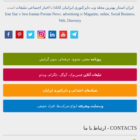
ایران استار
بهترین
مجله
وب
دایرکتوری
ایرانیان کانادا
با
اخبار
اجتماعی
تبلیغات
است
Iran Star
is
best Iranian Persian
News
,
advertising
in
Magazine
,
online
,
Social Business
,
Web
,
Directory
روزنامه
معتبر، متنوع، حرفه‌ای، بدون گرایش
تبلیغات آنلاین
فیس‌بوک، گوگل، تلگرام، ویدئو
شبکه‌های اجتماعی و دایرکتوری ایرانیان
وب‌سایت پیشرفته
انواع شرکت‌ها، افراد حقیقی
CONTACTS - ارتباط با ما