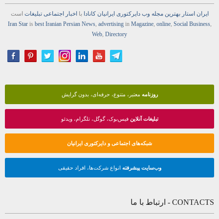
ایران استار
بهترین
مجله
وب
دایرکتوری
ایرانیان کانادا
با
اخبار
اجتماعی
تبلیغات
است
Iran Star
is
best Iranian Persian
News
,
advertising
in
Magazine
,
online
,
Social Business
,
Web
,
Directory
روزنامه
معتبر، متنوع، حرفه‌ای، بدون گرایش
تبلیغات آنلاین
فیس‌بوک، گوگل، تلگرام، ویدئو
شبکه‌های اجتماعی و دایرکتوری ایرانیان
وب‌سایت پیشرفته
انواع شرکت‌ها، افراد حقیقی
CONTACTS - ارتباط با ما