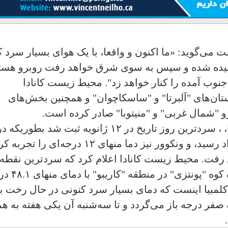
ی‌گوید: «ما اکنون و واقعا، با یک هوای بسیار سرد ک
ده شده و سپس به سوی شرق خواهد رفت روبرو هست
وب آمده را کنار خواهد زد". محیط زیست کانادا
ان‌های "آلبرتا" و "ساسکاچوان" و همچنین بخش‌های
رو "شمال غربی" و "منیتوبا" صادر کرده است.
در شهر "ویکتوریا"، پایتخت بریتیش کلمبیا، ، سردترین روز تاریخ در ۱۲ ژانویه ثبت شد بطوریکه 
روز جمعه دما به منهای ۱۱ درجه سانتیگراد رسید، و ونکوور نیز دما منهای ۱۲ درجه‌ای را تجر
جه احساسی پایین رفت. محیط زیست کانادا اعلام کرد که سردترین نقطه
بریتیش کلمبیا در صبح روز جمعه فرودگاه کوه "پ
 کلمبیا اینست که دمای بسیار سرد کنونی در حال رخت ب
 صفر درجه باز می‌گردد و تا سه‌شنبه آن یکی هفته به ه