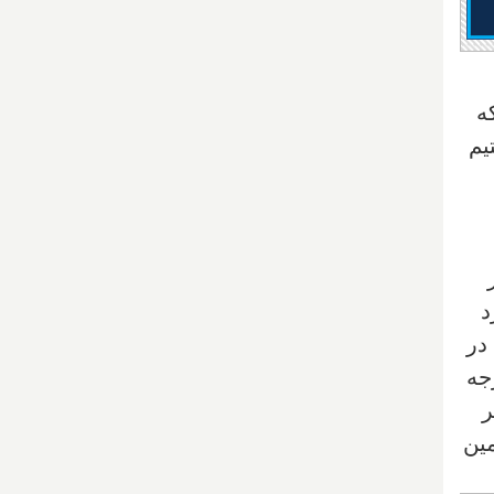
ه
یم
در
به کرد
 در
ونتزی" در منطقه "کاریبو" با دمای منهای ۴۸.۱ درجه
ر
مین