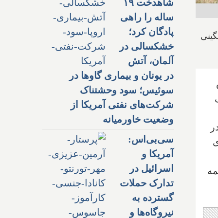
شاهدخت ۱۹
ساله را راهی
پادگان کرد؛
گینی
خشکسالی در
آلمان، آتش
در یونان و بیماری گاوها در
س
سوئیس؛ سود وحشتناک
شرکت‌های نفتی آمریکا از
وضعیت خاورمیانه
ر
سی‌بی‌اس:
ی
آمریکا و
اسرائیل در
مه
تدارک حملات
گسترده به
نیروگاه‌ها و