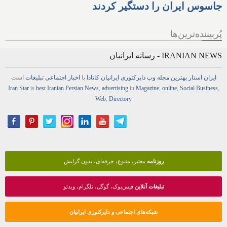
جاسوس ایران را دستگیر کردند
پُربیننده‌ترین‌ها
IRANIAN NEWS - رسانه ایرانیان
ایران استار
بهترین
مجله
وب
دایرکتوری
ایرانیان کانادا
با
اخبار
اجتماعی
تبلیغات
است
Iran Star
is
best Iranian Persian
News
,
advertising
in
Magazine
,
online
,
Social Business
,
Web
,
Directory
روزنامه
معتبر، متنوع، حرفه‌ای، بدون گرایش
تبلیغات آنلاین
فیس‌بوک، گوگل، تلگرام، ویدئو
شبکه‌های اجتماعی و دایرکتوری ایرانیان