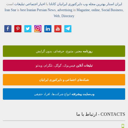
ایران استار
بهترین
مجله
وب
دایرکتوری
ایرانیان کانادا
با
اخبار
اجتماعی
تبلیغات
است
Iran Star
is
best Iranian Persian
News
,
advertising
in
Magazine
,
online
,
Social Business
,
Web
,
Directory
روزنامه
معتبر، متنوع، حرفه‌ای، بدون گرایش
تبلیغات آنلاین
فیس‌بوک، گوگل، تلگرام، ویدئو
شبکه‌های اجتماعی و دایرکتوری ایرانیان
وب‌سایت پیشرفته
انواع شرکت‌ها، افراد حقیقی
CONTACTS - ارتباط با ما