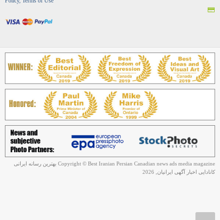
Policy, Terms of Use
Copyright © Best Iranian Persian Canadian news ads media magazine بهترین رسانه ایرانی
کانادایی اخبار آگهی ایرانیان, 2026