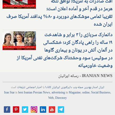
افت صادرات به آمریکا؛ توافق تنگه
هرمز در قدم آخر و آماده اعلان است؛
تقریبا تمامی موشک‌های دوربرد و ۸۰% پدافند آمریکا صرف
ایران شده
دانمارک سربازی را ۳ برابر و شاهدخت
۱۹ ساله را راهی پادگان کرد؛ خشکسالی
در آلمان، آتش در یونان و بیماری گاوها
در سوئیس؛ سود وحشتناک شرکت‌های نفتی آمریکا از
وضعیت خاورمیانه
IRANIAN NEWS - رسانه ایرانیان
ایران استار
بهترین
مجله
وب
دایرکتوری
ایرانیان کانادا
با
اخبار
اجتماعی
تبلیغات
است
Iran Star
is
best Iranian Persian
News
,
advertising
in
Magazine
,
online
,
Social Business
,
Web
,
Directory