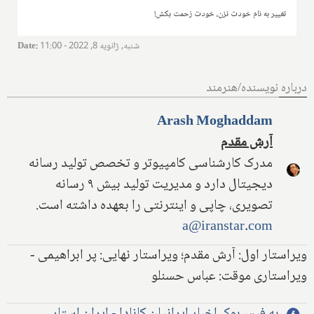
تغییر به نام خودت نزن، خودت زحمت بکش!
شنبه, ژانویه 8, 2022 - 11:00
:
Date
درباره نویسنده/هنرمند
Arash Moghaddam
آرش مقدم
مدرک کارشناسی کامپیوتر و تخصص تولید رسانه
دیجیتال دارد و مدیریت تولید بیش ۹ رسانه
تصویری، چاپی و اینترنتی را بعهده داشته است.
a@iranstar.com
ویراستار اول: آرش مقدم؛ ویراستار نهایی: پر ابراهیمی -
ویراستاری موقت: عباس حسنلو
به فیس‌بوک اخبار ایرانیان کانادا - ایران استار