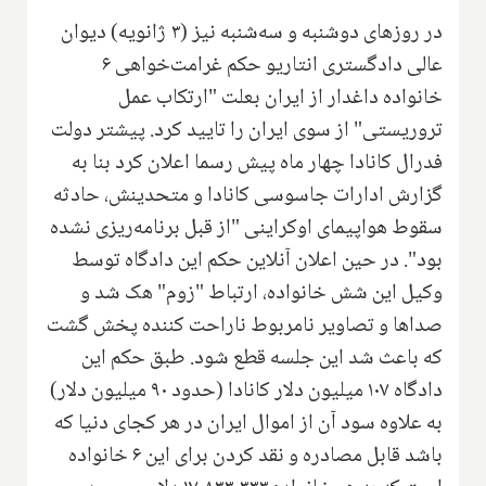
در روزهای دوشنبه و سه‌شنبه نیز (۳ ژانویه) دیوان
عالی دادگستری انتاریو حکم غرامت‌خواهی ۶
خانواده داغدار از ایران بعلت "ارتکاب عمل
تروریستی" از سوی ایران را تایید کرد. پیشتر دولت
فدرال کانادا چهار ماه پیش رسما اعلان کرد بنا به
گزارش ادارات جاسوسی کانادا و متحدینش، حادثه
سقوط هواپیمای اوکراینی "از قبل برنامه‌ریزی نشده
بود". در حین اعلان آنلاین حکم این دادگاه توسط
وکیل این شش خانواده، ارتباط "زوم" هک شد و
صداها و تصاویر نامربوط ناراحت کننده پخش گشت
که باعث شد این جلسه قطع شود. طبق حکم این
دادگاه ۱۰۷ میلیون دلار کانادا (حدود ۹۰ میلیون دلار)
به علاوه سود آن از اموال ایران در هر کجای دنیا که
باشد قابل مصادره و نقد کردن برای این ۶ خانواده