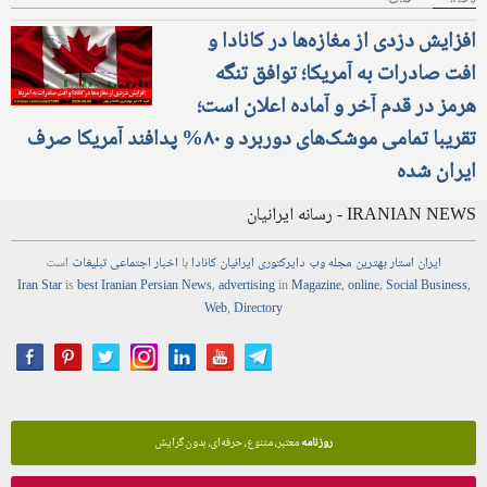
افزایش دزدی از مغازه‌ها در کانادا و
افت صادرات به آمریکا؛ توافق تنگه
هرمز در قدم آخر و آماده اعلان است؛
تقریبا تمامی موشک‌های دوربرد و ۸۰% پدافند آمریکا صرف
ایران شده
IRANIAN NEWS - رسانه ایرانیان
ایران استار
بهترین
مجله
وب
دایرکتوری
ایرانیان کانادا
با
اخبار
اجتماعی
تبلیغات
است
Iran Star
is
best Iranian Persian
News
,
advertising
in
Magazine
,
online
,
Social Business
,
Web
,
Directory
روزنامه
معتبر، متنوع، حرفه‌ای، بدون گرایش