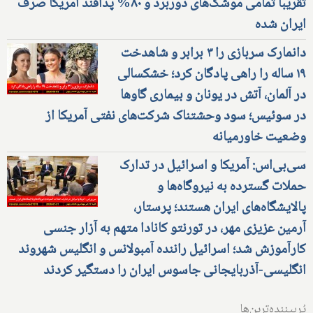
تقریبا تمامی موشک‌های دوربرد و ۸۰% پدافند آمریکا صرف
ایران شده
دانمارک سربازی را ۳ برابر و شاهدخت
۱۹ ساله را راهی پادگان کرد؛ خشکسالی
در آلمان، آتش در یونان و بیماری گاوها
در سوئیس؛ سود وحشتناک شرکت‌های نفتی آمریکا از
وضعیت خاورمیانه
سی‌بی‌اس: آمریکا و اسرائیل در تدارک
حملات گسترده به نیروگاه‌ها و
پالایشگاه‌های ایران هستند؛ پرستار،
آرمین عزیزی مهر، در تورنتو کانادا متهم به آزار جنسی
کارآموزش شد؛ اسرائیل راننده آمبولانس و انگلیس شهروند
انگلیسی-آذربایجانی جاسوس ایران را دستگیر کردند
پُربیننده‌ترین‌ها