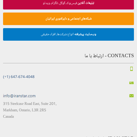
تبلیغات آنلاین
فیس‌بوک، گوگل، تلگرام، ویدئو
شبکه‌های اجتماعی و دایرکتوری ایرانیان
وب‌سایت پیشرفته
انواع شرکت‌ها، افراد حقیقی
CONTACTS - ارتباط با ما
(+1) 647-674-4048
315 Steelcase Road East, Suite 201,
Markham, Ontario, L3R 2R5
Canada