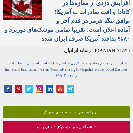
افزایش دزدی از مغازه‌ها در
کانادا و افت صادرات به آمریکا؛
توافق تنگه هرمز در قدم آخر و
آماده اعلان است؛ تقریبا تمامی موشک‌های دوربرد و
۸۰% پدافند آمریکا صرف ایران شده
IRANIAN NEWS - رسانه ایرانیان
ایران استار
بهترین
مجله
وب
دایرکتوری
ایرانیان کانادا
با
اخبار
اجتماعی
تبلیغات
است
Iran Star
is
best Iranian Persian
News
,
advertising
in
Magazine
,
online
,
Social Business
,
Web
,
Directory
روزنامه
معتبر، متنوع، حرفه‌ای، بدون گرایش
تبلیغات آنلاین
فیس‌بوک، گوگل، تلگرام، ویدئو