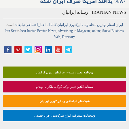
۸۰% پدافند آمریکا صرف ایران شده
IRANIAN NEWS - رسانه ایرانیان
ایران استار
بهترین
مجله
وب
دایرکتوری
ایرانیان کانادا
با
اخبار
اجتماعی
تبلیغات
است
Iran Star
is
best Iranian Persian
News
,
advertising
in
Magazine
,
online
,
Social Business
,
Web
,
Directory
روزنامه
معتبر، متنوع، حرفه‌ای، بدون گرایش
تبلیغات آنلاین
فیس‌بوک، گوگل، تلگرام، ویدئو
شبکه‌های اجتماعی و دایرکتوری ایرانیان
وب‌سایت پیشرفته
انواع شرکت‌ها، افراد حقیقی