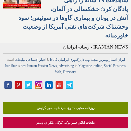
شاهدخت ۱۹ ساله را راهی
پادگان کرد؛ خشکسالی در آلمان،
آتش در یونان و بیماری گاوها در سوئیس؛ سود
وحشتناک شرکت‌های نفتی آمریکا از وضعیت
خاورمیانه
IRANIAN NEWS - رسانه ایرانیان
ایران استار
بهترین
مجله
وب
دایرکتوری
ایرانیان کانادا
با
اخبار
اجتماعی
تبلیغات
است
Iran Star
is
best Iranian Persian
News
,
advertising
in
Magazine
,
online
,
Social Business
,
Web
,
Directory
روزنامه
معتبر، متنوع، حرفه‌ای، بدون گرایش
تبلیغات آنلاین
فیس‌بوک، گوگل، تلگرام، ویدئو