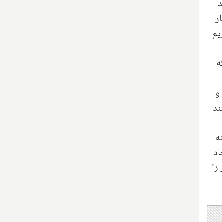
د
ر
یم
ه
و
ا می‌گفتند
ه
ایجاد
را