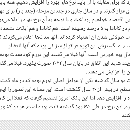
ه برای مقابله با آن باید نرخ‌های بهره را افزایش دهیم. همه بای
 قرار گیرند و در سال جاری در چندین مرحله (چند بار) برای مها
بی اقتصاد خواهیم پرداخت و با توجه به آن نرخ بهره را بالا می‌بر
یا ثابت نگاه می‌داریم". این در حالی‌ست که تورم در کانادا به ۵ درصد رسیده است. هم کانادا و هم ایالات متحده
طولانی شدن آن اشتباه کرده‌اند. آنها مدت‌ها اعلام‌ می‌کردند ک
اما گسترش این تورم فراتر از‌ میزانی بوده که آنها انتظار
ل بهم خوردن است.‌ آنها قبلا می‌گفتند این تورم کوتاه‌مدت بوده 
در پایان سال ۲۰۲۱ تمام می‌شود، اما اکنون می‌گویند شاید این اتفاق در پایان سال ۲۰۲۲ صورت پذیرد. قبل
ت دو سال گذشته یکی از عوامل اصلی تورم بوده که در ماه گذشت
در کانادا به تقریباً پنج درصد رسید که بالاترین سطح در بیش از ۳۰ سال گذشته است. این مساله این تصور را 
را افزایش دهد اما این بانک امروز تصمیم گرفت که فعلا این کار 
انجام ندهد و آنرا همچنان در ۰.۲۵ درصد نگاه دارد. این نرخ در طی ۶۷۰ روز گذشته ثابت بوده است. هر دو کشور
نند.