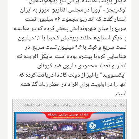
مایکل پارسا، نماینده ایرانی‌تبار ریچموندهیل -
اوک‌ریجز - آرورا در مجلس انتاریو امروز به ایران
استار گفت که انتاریو مجموعا ۷۶ میلیون تست
سریع را میان شهروندانش پخش کرده که در مقایسه
با دیگر استان‌ها مانند بریتیش کلمبیا با ۱.۲ میلیون
تست سریع و کبک با ۹.۶ میلیون تست سریع، در
شناسایی کرونا پیشرو بوده است. مایکل افزوده که
انتاریو تعداد محدودی داروی ضد کرونای
"پکسلووید" را نیز از دولت کانادا دریافت کرده که
آنها را در اولویت برای افراد در خطر زیاد گذاشته
است.
لطفا روی عکس تبلیغات زیر کلیک کنید؛ ادامه مطلب پس از این تبلیغات