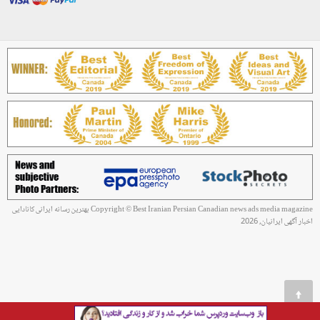
Copyright © Best Iranian Persian Canadian news ads media magazine بهترین رسانه ایرانی کانادایی
اخبار آگهی ایرانیان, 2026