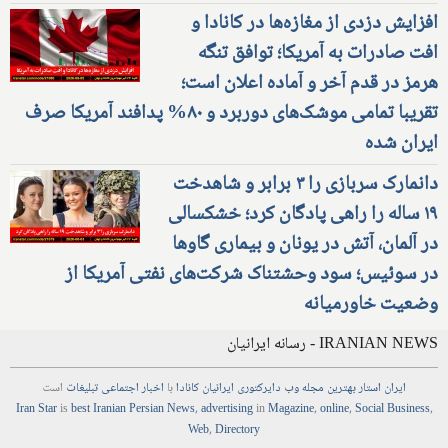
افزایش دزدی از مغازه‌ها در کانادا و
افت صادرات به آمریکا؛ توافق تنگه
هرمز در قدم آخر و آماده اعلان است؛
تقریبا تمامی موشک‌های دوربرد و ۸۰% پدافند آمریکا صرف
ایران شده
دانمارک سربازی را ۳ برابر و شاهدخت
۱۹ ساله را راهی پادگان کرد؛ خشکسالی
در آلمان، آتش در یونان و بیماری گاوها
در سوئیس؛ سود وحشتناک شرکت‌های نفتی آمریکا از
وضعیت خاورمیانه
IRANIAN NEWS - رسانه ایرانیان
ایران استار
بهترین
مجله
وب
دایرکتوری
ایرانیان کانادا
با
اخبار
اجتماعی
تبلیغات
است
Iran Star
is
best Iranian Persian
News
,
advertising
in
Magazine
,
online
,
Social Business
,
Web
,
Directory