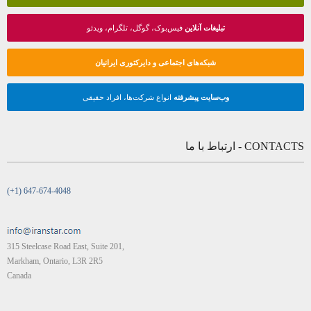
تبلیغات آنلاین
فیس‌بوک، گوگل، تلگرام، ویدئو
شبکه‌های اجتماعی و دایرکتوری ایرانیان
وب‌سایت پیشرفته
انواع شرکت‌ها، افراد حقیقی
CONTACTS - ارتباط با ما
(+1) 647-674-4048
315 Steelcase Road East, Suite 201,
Markham, Ontario, L3R 2R5
Canada