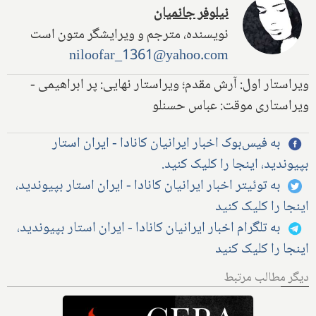
نیلوفر جانمیان
نویسنده، مترجم و ویرایشگر متون است
niloofar_1361@yahoo.com
ویراستار اول: آرش مقدم؛ ویراستار نهایی: پر ابراهیمی -
ویراستاری موقت: عباس حسنلو
به فیس‌بوک اخبار ایرانیان کانادا - ایران استار
بپیوندید، اینجا را کلیک کنید.
به توئیتر اخبار ایرانیان کانادا - ایران استار بپیوندید،
اینجا را کلیک کنید
به تلگرام اخبار ایرانیان کانادا - ایران استار بپیوندید،
اینجا را کلیک کنید
دیگر مطالب مرتبط