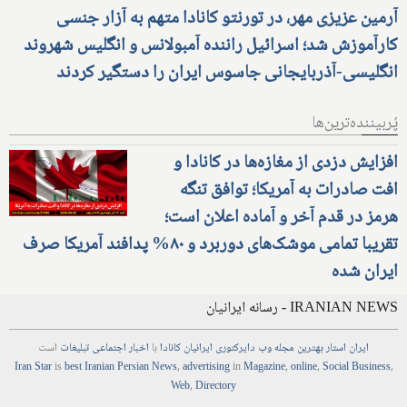
آرمین عزیزی مهر، در تورنتو کانادا متهم به آزار جنسی
کارآموزش شد؛ اسرائیل راننده آمبولانس و انگلیس شهروند
انگلیسی-آذربایجانی جاسوس ایران را دستگیر کردند
پُربیننده‌ترین‌ها
افزایش دزدی از مغازه‌ها در کانادا و
افت صادرات به آمریکا؛ توافق تنگه
هرمز در قدم آخر و آماده اعلان است؛
تقریبا تمامی موشک‌های دوربرد و ۸۰% پدافند آمریکا صرف
ایران شده
IRANIAN NEWS - رسانه ایرانیان
ایران استار
بهترین
مجله
وب
دایرکتوری
ایرانیان کانادا
با
اخبار
اجتماعی
تبلیغات
است
Iran Star
is
best Iranian Persian
News
,
advertising
in
Magazine
,
online
,
Social Business
,
Web
,
Directory