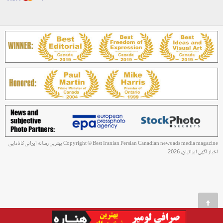
Copyright © Best Iranian Persian Canadian news ads media magazine بهترین رسانه ایرانی کانادایی
اخبار آگهی ایرانیان, 2026