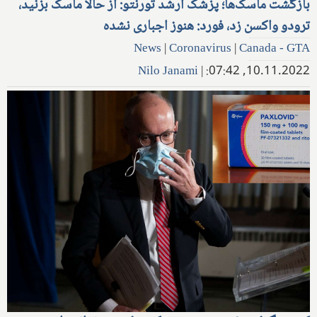
بازگشت ماسک‌ها؛ پزشک ارشد تورنتو: از حالا ماسک بزنید،
ترودو واکسن زد، فورد‌: هنوز اجباری نشده
News
|
Coronavirus
|
Canada - GTA
Nilo Janami
|
10.11.2022, 07:42: