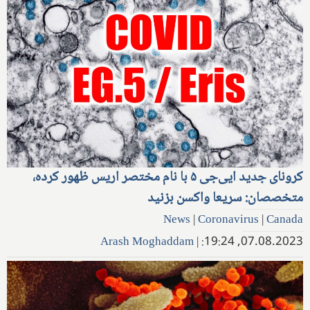
کرونای جدید ایی‌جی ۵ با نام مختصر اریس ظهور کرده،
متخصصان: سریعا واکسن بزنید
News
|
Coronavirus
|
Canada
Arash Moghaddam
|
07.08.2023, 19:24: