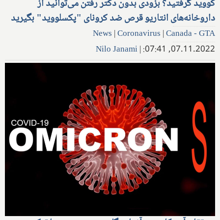
کووید گرفتید؟ بزودی بدون دکتر رفتن می‌توانید از
داروخانه‌های انتاریو قرص ضد کرونای "پکسلووید" بگیرید
News
|
Coronavirus
|
Canada - GTA
Nilo Janami
|
07.11.2022, 07:41: