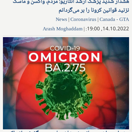
هشدار شدید پزشک ارشد انتاریو: مردم، واکسن و ماسک
نزنید قوانین کرونا را بر می‌گردانم
News
|
Coronavirus
|
Canada - GTA
Arash Moghaddam
|
14.10.2022, 19:00: