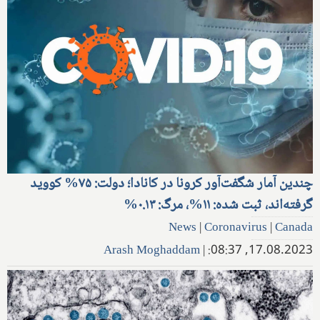
چندین آمار شگفت‌آور کرونا در کانادا؛ دولت: ۷۵% کووید
گرفته‌اند، ثبت شده: ۱۱%، مرگ: ۰.۱۳%
News
|
Coronavirus
|
Canada
Arash Moghaddam
|
17.08.2023, 08:37: