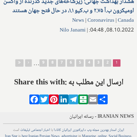
هشدار بهداشت جهانی: زیرشاخه‌های جدید گذرنده از واکسن
اومیکرون ب.آ ۲.۷۵ و ب.کیو ۱.۱، در حال فتح جهان هستند
News
|
Coronavirus
|
Canada
Nilo Janami
|
08.10.2022, 04:48:
صفحه‌ها
…
9
8
7
6
5
4
3
2
1
Share this with: ارسال این مطلب به
Facebook
Twitter
Pinterest
LinkedIn
Telegram
Balatarin
Email
Share
IRANIAN NEWS - رسانه ایرانیان
ایران استار
بهترین
مجله
وب
دایرکتوری
ایرانیان کانادا
با
اخبار
اجتماعی
تبلیغات
است
Iran Star
is
best Iranian Persian
News
,
advertising
in
Magazine
,
online
,
Social Business
,